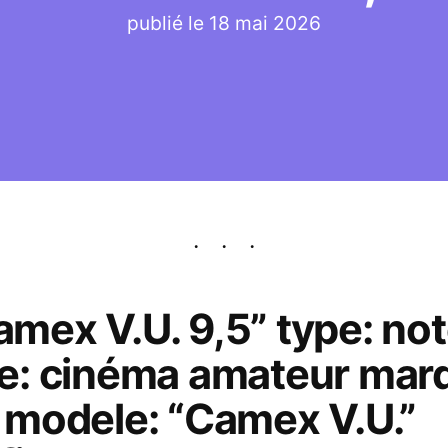
publié le
18 mai 2026
Camex V.U. 9,5” type: no
e: cinéma amateur mar
modele: “Camex V.U.”