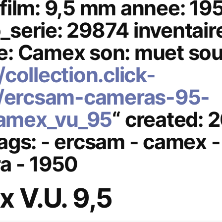
film: 9,5 mm annee: 19
serie: 29874 inventair
: Camex son: muet sou
/collection.click-
fr/ercsam-cameras-95-
amex_vu_95
“ created: 
ags: - ercsam - camex 
a - 1950
 V.U. 9,5