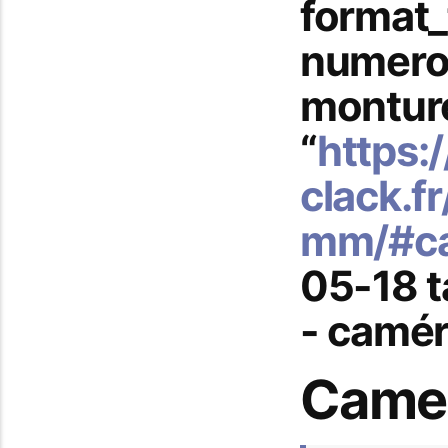
format_
numero_
monture
“
https:/
clack.
mm/#c
05-18 t
- camér
Camex