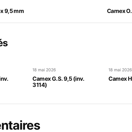
x 9,5 mm
Camex O.S
és
18 mai 2026
18 mai 202
inv.
Camex G.S. 9,5 (inv.
Camex H.
3114)
taires