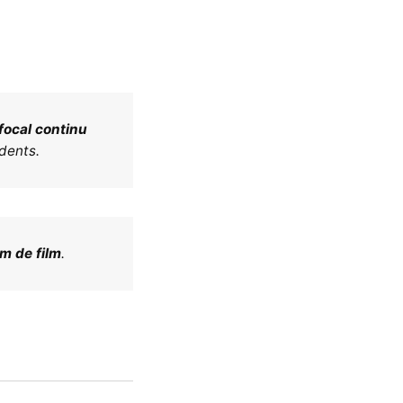
focal continu
dents.
cm de film
.