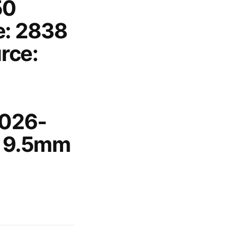
50
e: 2838
rce:
2026-
- 9.5mm