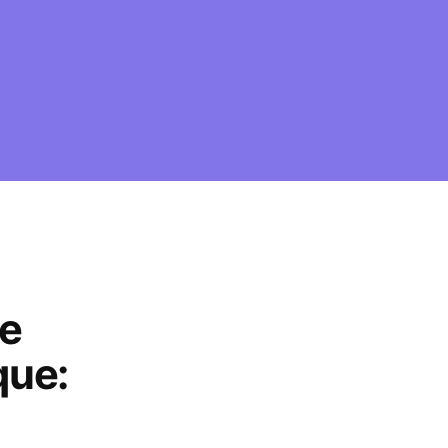
te
que: