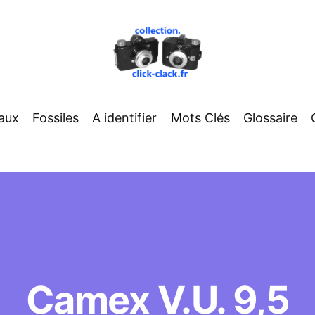
aux
Fossiles
A identifier
Mots Clés
Glossaire
Camex V.U. 9,5