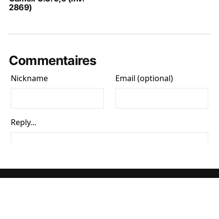
2869)
Commentaires
TOUS LES ARTICLES ET TOUTES LES PHOTOS CONTENUS DANS CE SITE
SONT LA PROPRIÉTÉ DE JACQUES CHARRAT ET SONT SOUMIS AUX RÈGLES
DU DROIT D'AUTEUR. TOUTE COPIE SANS MON ACCORD, QUELLE QU'EN SOIT