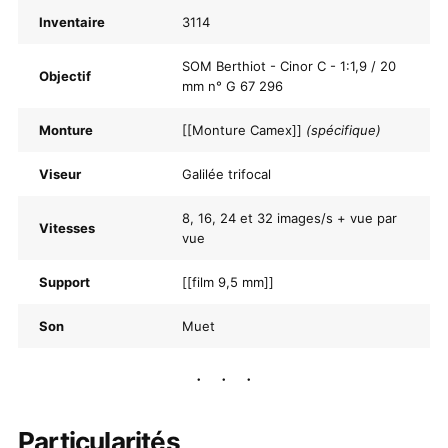
Inventaire
3114
SOM Berthiot - Cinor C - 1:1,9 / 20
Objectif
mm n° G 67 296
Monture
[[Monture Camex]]
(spécifique)
Viseur
Galilée trifocal
8, 16, 24 et 32 images/s + vue par
Vitesses
vue
Support
[[film 9,5 mm]]
Son
Muet
Particularités