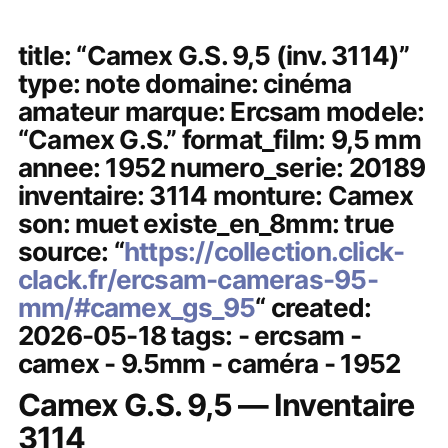
title: “Camex G.S. 9,5 (inv. 3114)”
type: note domaine: cinéma
amateur marque: Ercsam modele:
“Camex G.S.” format_film: 9,5 mm
annee: 1952 numero_serie: 20189
inventaire: 3114 monture: Camex
son: muet existe_en_8mm: true
source: “
https://collection.click-
clack.fr/ercsam-cameras-95-
mm/#camex_gs_95
“ created:
2026-05-18 tags: - ercsam -
camex - 9.5mm - caméra - 1952
Camex G.S. 9,5 — Inventaire
3114