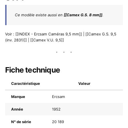
Ce modèle existe aussi en
[[Camex G.S. 8 mm]]
.
Voir : [[INDEX - Ercsam Caméras 9,5 mm]] | [[Camex G.S. 9,5
(inv. 2831)]] | [[Camex V.U. 9,5]]
Fiche technique
Caractéristique
Valeur
Marque
Ercsam
Année
1952
N° de série
20 189