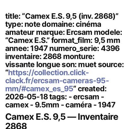
title: “Camex E.S. 9,5 (inv. 2868)”
type: note domaine: cinéma
amateur marque: Ercsam modele:
“Camex E.S.” format_film: 9,5 mm
annee: 1947 numero_serie: 4396
inventaire: 2868 monture:
vissante longue son: muet source:
“
https://collection.click-
clack.fr/ercsam-cameras-95-
mm/#camex_es_95
“ created:
2026-05-18 tags: - ercsam -
camex - 9.5mm - caméra - 1947
Camex E.S. 9,5 — Inventaire
2868