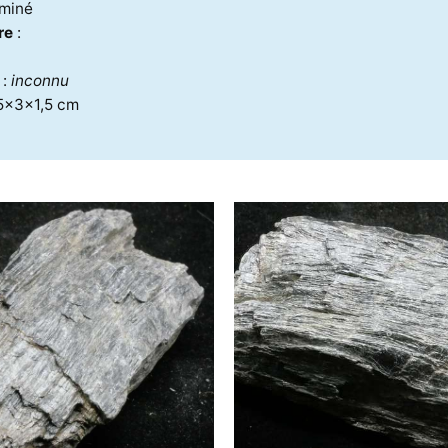
rminé
re
:
e
:
inconnu
,5x3x1,5 cm