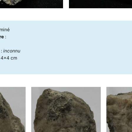
rminé
re
:
e
:
inconnu
x4x4 cm