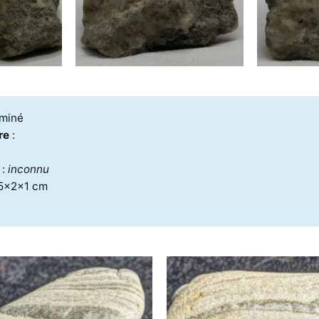
rminé
re
:
e
:
inconnu
,5x2x1 cm