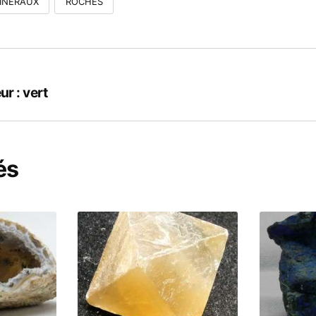
INÉRAUX
ROCHES
ur : vert
és