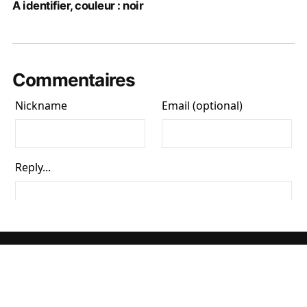
A identifier, couleur : noir
Commentaires
TOUS LES ARTICLES ET TOUTES LES PHOTOS CONTENUS DANS CE SITE
SONT LA PROPRIÉTÉ DE JACQUES CHARRAT ET SONT SOUMIS AUX RÈGLES
DU DROIT D'AUTEUR. TOUTE COPIE SANS MON ACCORD, QUELLE QU'EN SOIT
LA DESTINATION ET L'USAGE, EST ILLÉGALE. - COPYRIGHT JACQUES