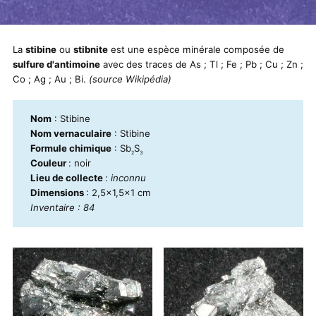
La
stibine
ou
stibnite
est une espèce minérale composée de
sulfure d'antimoine
avec des traces de As ; Tl ; Fe ; Pb ; Cu ; Zn ;
Co ; Ag ; Au ; Bi.
(source Wikipédia)
Nom
: Stibine
Nom vernaculaire
: Stibine
Formule chimique
: Sb
S
2
3
Couleur
: noir
Lieu de collecte
:
inconnu
Dimensions
: 2,5x1,5x1 cm
Inventaire : 84