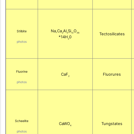
Na,Ca
Al
Si
O
Stilbite
2
5
13
36
Tectosilicates
*14H
0
2
photos
Fluorine
CaF
Fluorures
2
photos
Scheelite
CaWO
Tungstates
4
photos