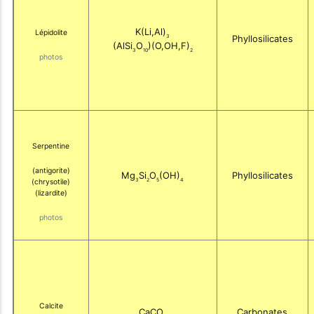
K(Li,Al)
Lépidolite
3
Phyllosilicates
(AlSi
O
)(O,OH,F)
3
10
2
photos
Serpentine
(antigorite)
Mg
Si
O
(OH)
Phyllosilicates
3
2
5
4
(chrysotile)
(lizardite)
photos
Calcite
CaCO
Carbonates