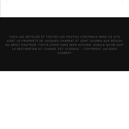
TOUS LES ARTICLES ET TOUTES LES PHOTOS CONTENUS DANS CE SITE
SONT LA PROPRIÉTÉ DE JACQUES CHARRAT ET SONT SOUMIS AUX RÈGLES
DU DROIT D'AUTEUR. TOUTE COPIE SANS MON ACCORD, QUELLE QU'EN SOIT
LA DESTINATION ET L'USAGE, EST ILLÉGALE. - COPYRIGHT JACQUES
CHARRAT