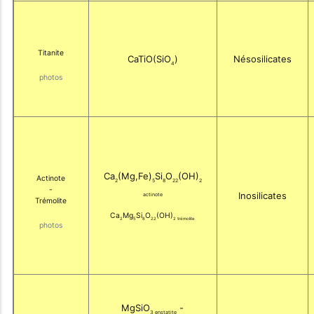
Titanite
CaTiO(SiO
)
Nésosilicates
4
photos
Ca
(Mg,Fe)
Si
O
(OH)
Actinote
2
5
8
22
2
-
Inosilicates
actinote
Trémolite
Ca
Mg
Si
O
(OH)
2
5
8
22
2 trémolite
photos
MgSiO
-
3 enstatite