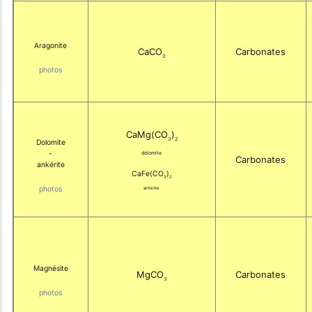
Aragonite
CaCO
Carbonates
3
photos
CaMg(CO
)
3
2
Dolomite
-
dolomite
Carbonates
ankérite
CaFe(CO
)
3
2
photos
ankérite
Magnésite
MgCO
Carbonates
3
photos