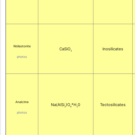
Wollastonite
CaSiO
Inosilicates
3
photos
Analcime
Na(AlSi
)O
*H
0
Tectosilicates
2
6
2
photos