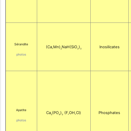
Sérandite
(Ca,Mn)
NaH(SiO
)
Inosilicates
2
3
3
photos
Apatite
Ca
(PO
)
(F,OH,Cl)
Phosphates
5
4
3
photos