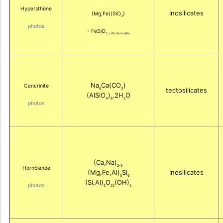
Hypersthène
Inosilicates
(Mg,Fe)(SiO
)
3
photos
- FeSiO
3
orthoferrosilite
Na
Ca(CO
)
Cancrinite
6
3
tectosilicates
(AlSiO
)
.2H
O
4
6
2
photos
(Ca,Na)
2-3
Hornblende
(Mg,Fe,Al)
Si
Inosilicates
5
6
(Si,Al)
O
(OH)
photos
2
22
2