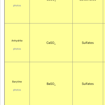
3
photos
Anhydrite
CaSO
Sulfates
4
photos
Barytine
BaSO
Sulfates
4
photos