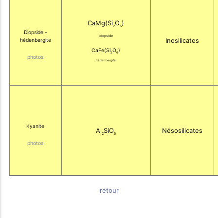
CaMg(Si
O
)
2
6
Diopside -
diopside
Inosilicates
hédenbergite
CaFe(Si
O
)
2
6
photos
hédenbergite
Kyanite
Al
SiO
Nésosilicates
2
5
photos
retour