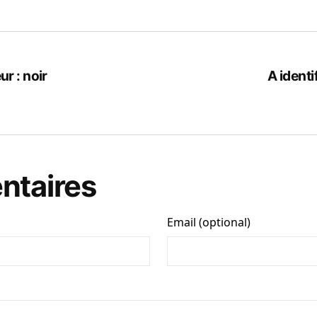
ur : noir
A identi
taires