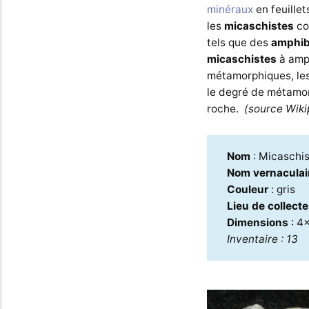
minéraux
en feuillet
les
micaschistes
co
tels que des
amphib
micaschistes
à amp
métamorphiques, le
le degré de métamor
roche.
(source Wiki
Nom
: Micaschi
Nom vernaculai
Couleur
: gris
Lieu de collect
Dimensions
: 4
Inventaire : 13