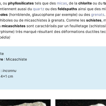
s, ou
phyllosilicates
tels que des
micas
, de la
chlorite
ou du
t
ntiennent aussi du
quartz
ou des
feldspaths
ainsi que des m
oles
(hornblende, glaucophane par exemple) ou des
grenats
.
hiboles ou de micaschistes à grenats. Comme les
schistes
, 
s
micaschistes
sont caractérisés par un feuilletage (schistosi
phisme) très marqué résultant des déformations ductiles tec
pédia)
ste
re
: Micaschiste
e
:
inconnu
x4x1 cm