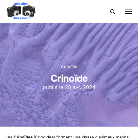
Crinoïde
Crinoïde
publié le
28 avr. 2024
Les
Crinoïdes
(Crinoidea) forment une classe d'animaux marins