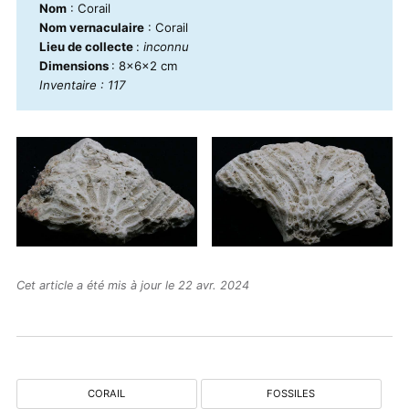
Nom
: Corail
Nom vernaculaire
: Corail
Lieu de collecte
:
inconnu
Dimensions
: 8x6x2 cm
Inventaire : 117
Cet article a été mis à jour le 22 avr. 2024
CORAIL
FOSSILES