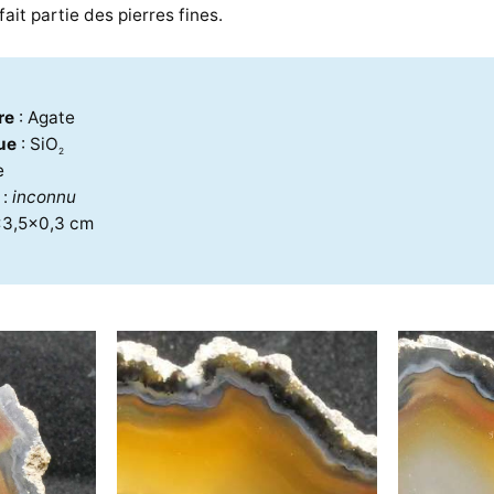
 fait partie des pierres fines.
re
: Agate
ue
: SiO
2
e
e
:
inconnu
x3,5x0,3 cm